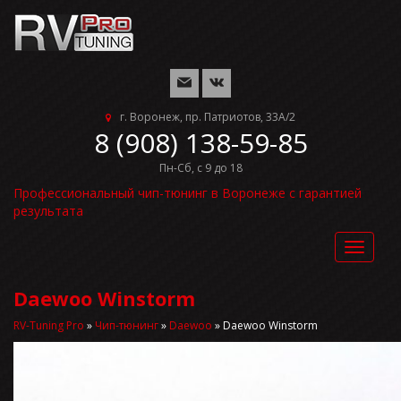
г. Воронеж, пр. Патриотов, 33А/2
8 (908) 138-59-85
Пн-Сб, с 9 до 18
Профессиональный чип-тюнинг в Воронеже с гарантией
результата
Toggle
navigat
Daewoo Winstorm
RV-Tuning Pro
»
Чип-тюнинг
»
Daewoo
»
Daewoo Winstorm