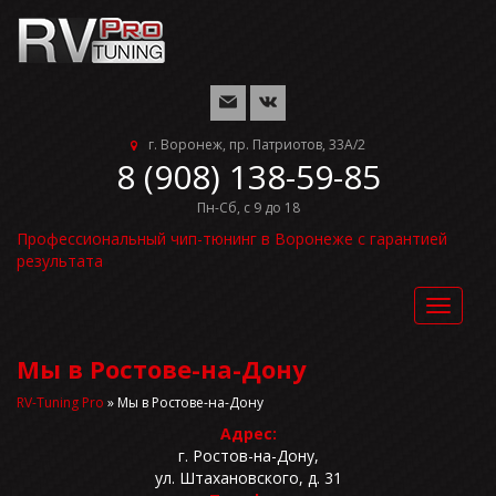
г. Воронеж, пр. Патриотов, 33А/2
8 (908) 138-59-85
Пн-Сб, с 9 до 18
Профессиональный чип-тюнинг в Воронеже с гарантией
результата
Toggle
navigat
Мы в Ростове-на-Дону
RV-Tuning Pro
»
Мы в Ростове-на-Дону
Адрес:
г. Ростов-на-Дону,
ул. Штахановского, д. 31