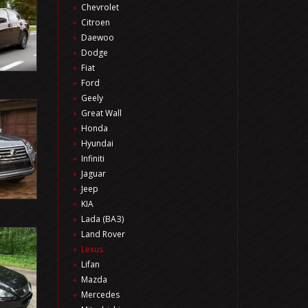
Chevrolet
Citroen
Daewoo
Dodge
Fiat
Ford
Geely
Great Wall
Honda
Hyundai
Infiniti
Jaguar
Jeep
KIA
Lada (ВАЗ)
Land Rover
Lexus
Lifan
Mazda
Mercedes