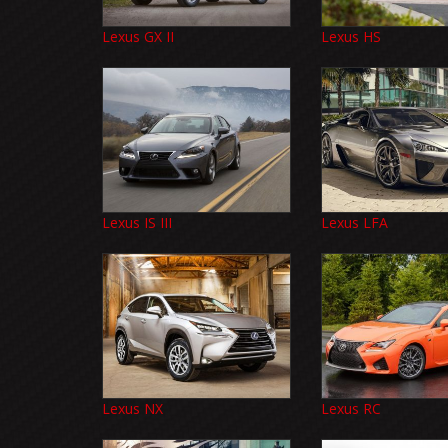
Lexus GX II
Lexus HS
Lexus IS III
Lexus LFA
Lexus NX
Lexus RC