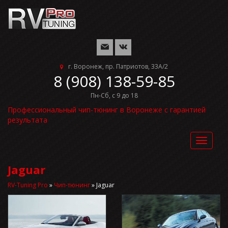
г. Воронеж, пр. Патриотов, 33А/2
8 (908) 138-59-85
Пн-Сб, с 9 до 18
Профессиональный чип-тюнинг в Воронеже с гарантией
результата
Toggle
navigat
Jaguar
RV-Tuning Pro
»
Чип-тюнинг
»
Jaguar