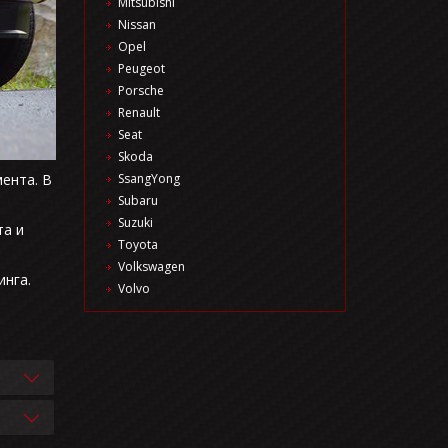
Mitsubishi
Nissan
Opel
Peugeot
Porsche
Renault
Seat
Skoda
ента. В
SsangYong
Subaru
Suzuki
та и
Toyota
Volkswagen
нга.
Volvo