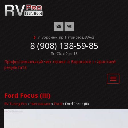
г. Воронеж, пр. Патриотов, 33А/2
8 (908) 138-59-85
Пн-Сб, с 9 до 18
Профессиональный чип-тюнинг в Воронеже с гарантией
результата
Toggle
navigat
Ford Focus (III)
RV-Tuning Pro
»
Чип-тюнинг
»
Ford
»
Ford Focus (III)