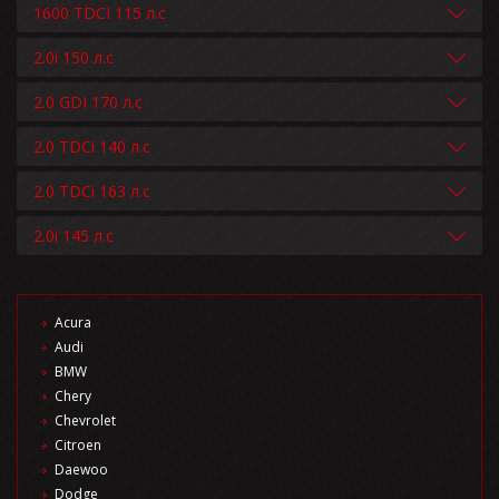
1600 TDCI 115 л.с
2.0i 150 л.с
2.0 GDI 170 л.с
2.0 TDCi 140 л.с
2.0 TDCi 163 л.с
2.0i 145 л.с
Acura
Audi
BMW
Chery
Chevrolet
Citroen
Daewoo
Dodge