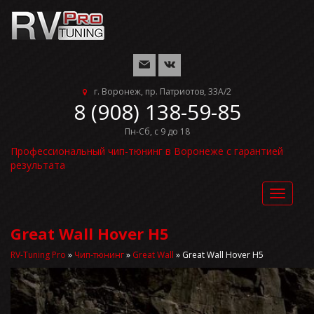
г. Воронеж, пр. Патриотов, 33А/2
8 (908) 138-59-85
Пн-Сб, с 9 до 18
Профессиональный чип-тюнинг в Воронеже с гарантией
результата
Toggle
navigat
Great Wall Hover H5
RV-Tuning Pro
»
Чип-тюнинг
»
Great Wall
»
Great Wall Hover H5